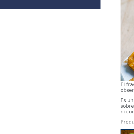
El fr
obser
Es un
sobre
ni co
Produ