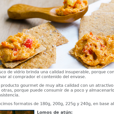
asco de vidrio brinda una calidad insuperable, porque c
var al comprador el contenido del envase.
 producto gourmet de muy alta calidad con un atractiv
 otras, porque puede consumir de a poco y almacenarlo 
nsistencia.
cimos formatos de 180g, 200g, 225g y 240g, en base al 
Lomos de atún: