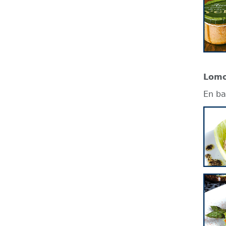
Lomo
En ba